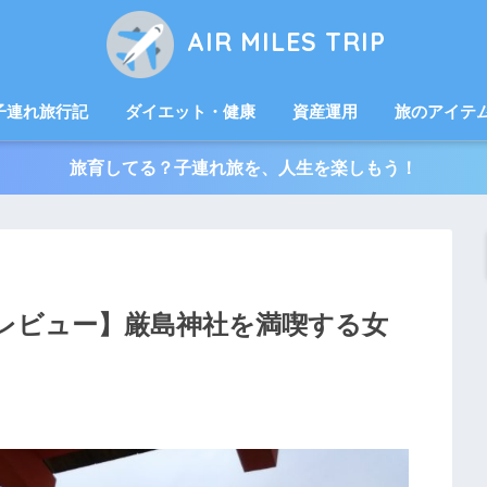
AIR MILES TRIP
子連れ旅行記
ダイエット・健康
資産運用
旅のアイテ
旅育してる？子連れ旅を、人生を楽しもう！
レビュー】厳島神社を満喫する女