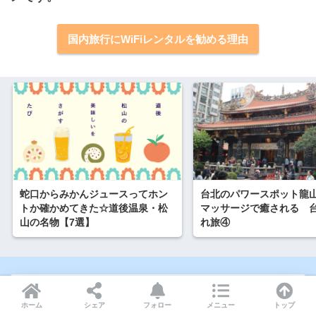
国内旅行にWiFiレンタルを勧める理由
蛇口からみかんジュースってホン
台北のパワースポット龍
トか確かめてきた☆道後温泉・松
マッサージで癒される 
山の名物【7選】
れ旅④
この記事を書いた人
ホーム
シェア
フォロー
メニュー
トップ