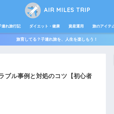
AIR MILES TRIP
子連れ旅行記
ダイエット・健康
資産運用
旅のアイテ
旅育してる？子連れ旅を、人生を楽しもう！
ラブル事例と対処のコツ【初心者