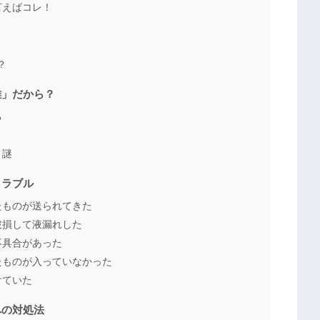
言えばコレ！
？
雑」だから？
る
う謎
トラブル
たものが送られてきた
破損して液漏れした
不具合があった
たものが入っていなかった
けていた
への対処法