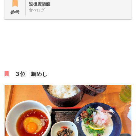
道後麦酒館
食べログ
参考
３位 鯛めし