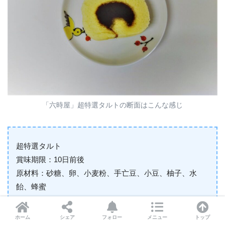
「六時屋」超特選タルトの断面はこんな感じ
超特選タルト
賞味期限：10日前後
原材料：砂糖、卵、小麦粉、手亡豆、小豆、柚子、水
飴、蜂蜜
（大）12切スライス ￥2,268
（小）12切スライス ￥1,188
ホーム
シェア
フォロー
メニュー
トップ