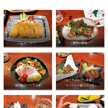
「じゃこカツ」
「伊予の親鶏」
「ホウタレイワシ唐揚げ」
「城川町のハムサラダ」
「スパイシー鯵コロッケ」